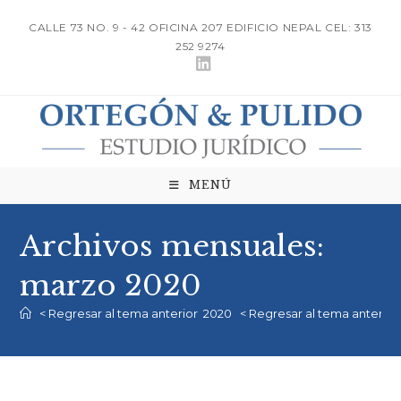
Ir
CALLE 73 NO. 9 - 42 OFICINA 207 EDIFICIO NEPAL CEL: 313
al
252 9274
contenido
MENÚ
Archivos mensuales:
marzo 2020
< Regresar al tema anterior
2020
< Regresar al tema anterior