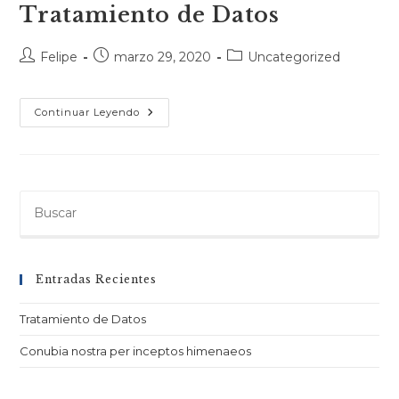
Tratamiento de Datos
Autor
Publicación
Categoría
Felipe
marzo 29, 2020
Uncategorized
de
de
de
la
la
la
entrada:
entrada:
entrada:
Tratamiento
Continuar Leyendo
De
Datos
Entradas Recientes
Tratamiento de Datos
Conubia nostra per inceptos himenaeos