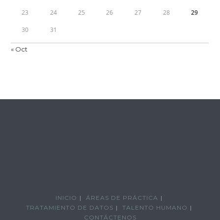
23
24
25
26
27
28
29
30
31
« Oct
INICIO
ÁREAS DE PRÁCTICA
TRATAMIENTO DE DATOS
TALENTO HUMANO
CONTÁCTENOS