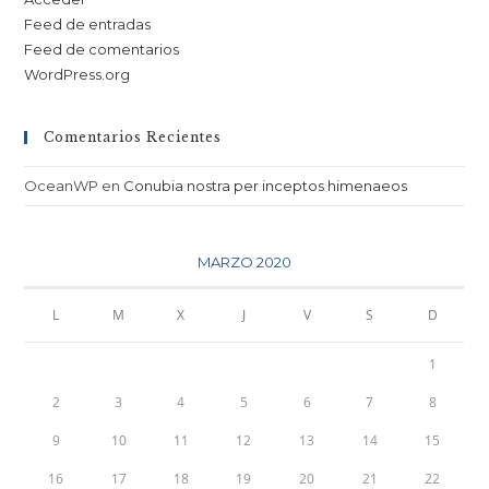
Feed de entradas
Feed de comentarios
WordPress.org
Comentarios Recientes
OceanWP
en
Conubia nostra per inceptos himenaeos
MARZO 2020
L
M
X
J
V
S
D
1
2
3
4
5
6
7
8
9
10
11
12
13
14
15
16
17
18
19
20
21
22