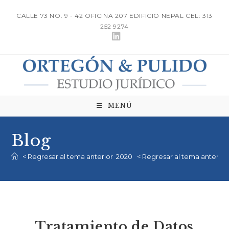
Ir
CALLE 73 NO. 9 - 42 OFICINA 207 EDIFICIO NEPAL CEL: 313
al
252 9274
contenido
MENÚ
Blog
< Regresar al tema anterior
2020
< Regresar al tema anterior
Tratamiento de Datos