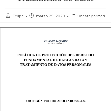
Autor
Publicación
Categoría
Felipe
marzo 29, 2020
Uncategorized
de
de
de
la
la
la
entrada:
entrada:
entrada: